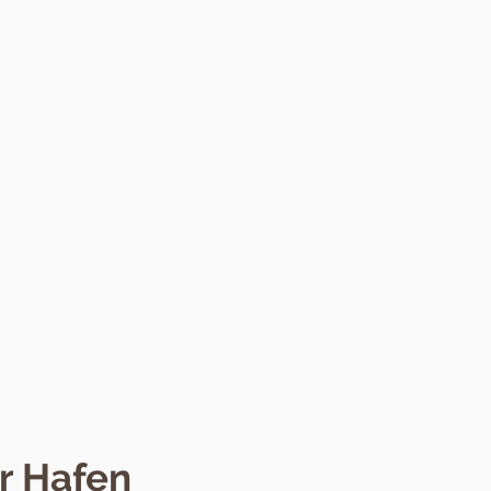
Dit is Street Food
Videos
Kontakt / Über uns
r Hafen