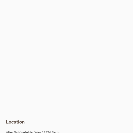
Location
Alter Schönefelder Weg 12524 Berlin