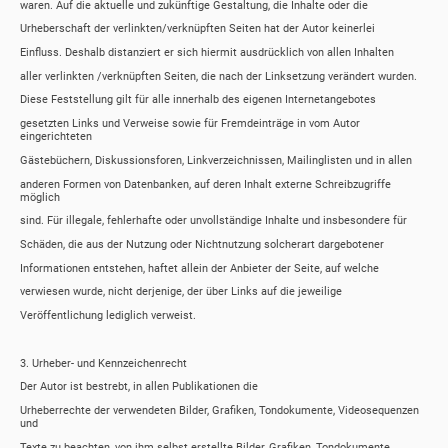
waren. Auf die aktuelle und zukünftige Gestaltung, die Inhalte oder die
Urheberschaft der verlinkten/verknüpften Seiten hat der Autor keinerlei
Einfluss. Deshalb distanziert er sich hiermit ausdrücklich von allen Inhalten
aller verlinkten /verknüpften Seiten, die nach der Linksetzung verändert wurden.
Diese Feststellung gilt für alle innerhalb des eigenen Internetangebotes
gesetzten Links und Verweise sowie für Fremdeinträge in vom Autor
eingerichteten
Gästebüchern, Diskussionsforen, Linkverzeichnissen, Mailinglisten und in allen
anderen Formen von Datenbanken, auf deren Inhalt externe Schreibzugriffe
möglich
sind. Für illegale, fehlerhafte oder unvollständige Inhalte und insbesondere für
Schäden, die aus der Nutzung oder Nichtnutzung solcherart dargebotener
Informationen entstehen, haftet allein der Anbieter der Seite, auf welche
verwiesen wurde, nicht derjenige, der über Links auf die jeweilige
Veröffentlichung lediglich verweist.
3. Urheber- und Kennzeichenrecht
Der Autor ist bestrebt, in allen Publikationen die
Urheberrechte der verwendeten Bilder, Grafiken, Tondokumente, Videosequenzen
und
Texte zu beachten, von ihm selbst erstellte Bilder, Grafiken, Tondokumente,